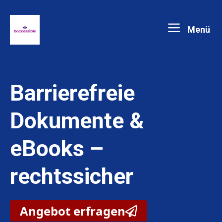
Zum
Menü
Inhalt
springen
Barrierefreie
Dokumente &
eBooks –
rechtssicher
Angebot erfragen